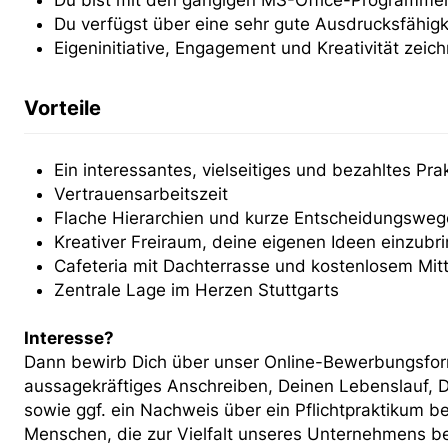
Du bist mit den gängigen MS-Office-Programmen
Du verfügst über eine sehr gute Ausdrucksfähig
Eigeninitiative, Engagement und Kreativität zeic
Vorteile
Ein interessantes, vielseitiges und bezahltes Pra
Vertrauensarbeitszeit
Flache Hierarchien und kurze Entscheidungsweg
Kreativer Freiraum, deine eigenen Ideen einzubr
Cafeteria mit Dachterrasse und kostenlosem Mi
Zentrale Lage im Herzen Stuttgarts
Interesse?
Dann bewirb Dich über unser Online-Bewerbungsform
aussagekräftiges Anschreiben, Deinen Lebenslauf, D
sowie ggf. ein Nachweis über ein Pflichtpraktikum 
Menschen, die zur Vielfalt unseres Unternehmens be