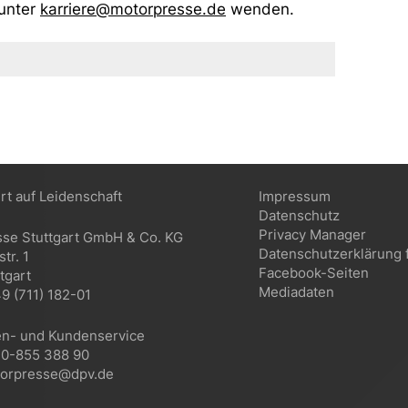
 unter
karriere@motorpresse.de
wenden.
ert auf Leidenschaft
Impressum
Datenschutz
Privacy Manager
sse Stuttgart GmbH & Co. KG
Datenschutzerklärung 
tr. 1
Facebook-Seiten
tgart
Mediadaten
9 (711) 182-01
n- und Kundenservice
40-855 388 90
torpresse@dpv.de