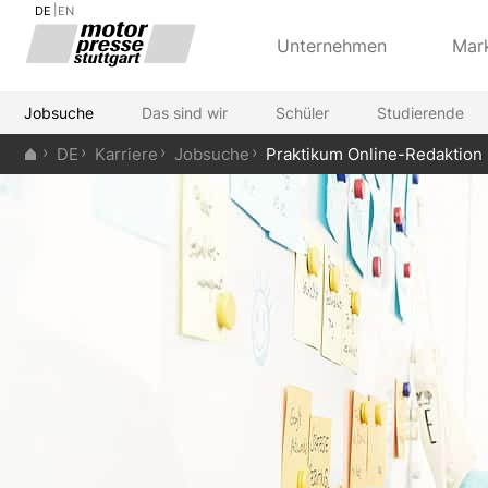
DE
EN
Unternehmen
Mar
Jobsuche
Das sind wir
Schüler
Studierende
DE
Karriere
Jobsuche
Praktikum Online-Redakti