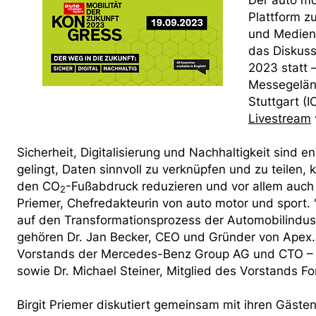
Der auto mo
Plattform z
und Medien l
das Diskus
2023 statt 
Messegeländ
Stuttgart (I
Livestream
Sicherheit, Digitalisierung und Nachhaltigkeit sind
gelingt, Daten sinnvoll zu verknüpfen und zu teilen,
den CO
-Fußabdruck reduzieren und vor allem auch 
2
Priemer, Chefredakteurin von auto motor und sport.
auf den Transformationsprozess der Automobilindust
gehören Dr. Jan Becker, CEO und Gründer von Apex.A
Vorstands der Mercedes-Benz Group AG und CTO – v
sowie Dr. Michael Steiner, Mitglied des Vorstands 
Birgit Priemer diskutiert gemeinsam mit ihren Gäste