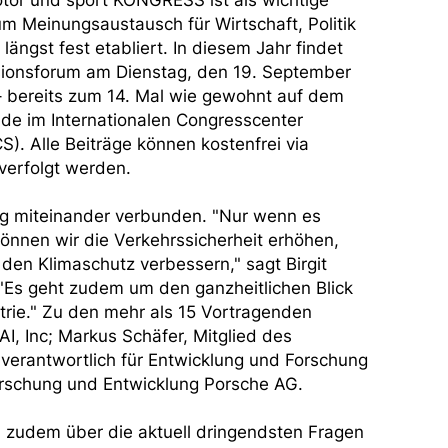
tor und sport KONGRESS ist als wichtige
um Meinungsaustausch für Wirtschaft, Politik
ängst fest etabliert. In diesem Jahr findet
sionsforum am Dienstag, den 19. September
– bereits zum 14. Mal wie gewohnt auf dem
e im Internationalen Congresscenter
CS). Alle Beiträge können kostenfrei via
verfolgt werden.
 eng miteinander verbunden. "Nur wenn es
 können wir die Verkehrssicherheit erhöhen,
den Klimaschutz verbessern," sagt Birgit
 "Es geht zudem um den ganzheitlichen Blick
rie." Zu den mehr als 15 Vortragenden
I, Inc; Markus Schäfer, Mitglied des
erantwortlich für Entwicklung und Forschung
Forschung und Entwicklung Porsche AG.
n zudem über die aktuell dringendsten Fragen