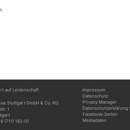
n
ert auf Leidenschaft
Impressum
Datenschutz
Privacy Manager
sse Stuttgart GmbH & Co. KG
Datenschutzerklärung 
tr. 1
Facebook-Seiten
tgart
Mediadaten
9 (711) 182-01