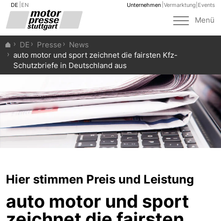
DE
EN
Unternehmen
Vermarktung
|
Events
Toggle
Menü
navigat
DE
Presse
News
auto motor und sport zeichnet die fairsten Kfz-
Schutzbriefe in Deutschland aus
Hier stimmen Preis und Leistung
auto motor und sport
zeichnet die fairsten