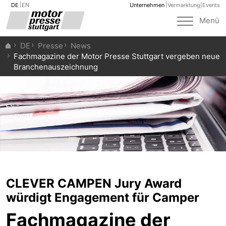
DE
EN
Unternehmen
Vermarktung
|
Events
Toggle
Menü
navigat
DE
Presse
News
Fachmagazine der Motor Presse Stuttgart vergeben neue
Branchenauszeichnung
CLEVER CAMPEN Jury Award
würdigt Engagement für Camper
Fachmagazine der