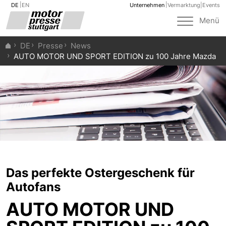
DE
EN
Unternehmen
Vermarktung
|
Events
Toggle
Menü
navigat
DE
Presse
News
AUTO MOTOR UND SPORT EDITION zu 100 Jahre Mazda
Das perfekte Ostergeschenk für
Autofans
AUTO MOTOR UND