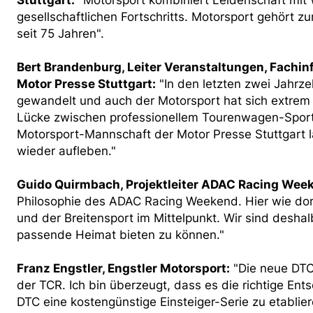
Stuttgart:
"Motorsport kombiniert Leidenschaft mit 
gesellschaftlichen Fortschritts. Motorsport gehört 
seit 75 Jahren".
Bert Brandenburg, Leiter Veranstaltungen, Fachi
Motor Presse Stuttgart:
"In den letzten zwei Jahrze
gewandelt und auch der Motorsport hat sich extrem pr
Lücke zwischen professionellem Tourenwagen-Sport u
Motorsport-Mannschaft der Motor Presse Stuttgart l
wieder aufleben."
Guido Quirmbach, Projektleiter ADAC Racing Wee
Philosophie des ADAC Racing Weekend. Hier wie dort
und der Breitensport im Mittelpunkt. Wir sind deshal
passende Heimat bieten zu können."
Franz Engstler, Engstler Motorsport:
"Die neue DTC
der TCR. Ich bin überzeugt, dass es die richtige Ents
DTC eine kostengünstige Einsteiger-Serie zu etabli