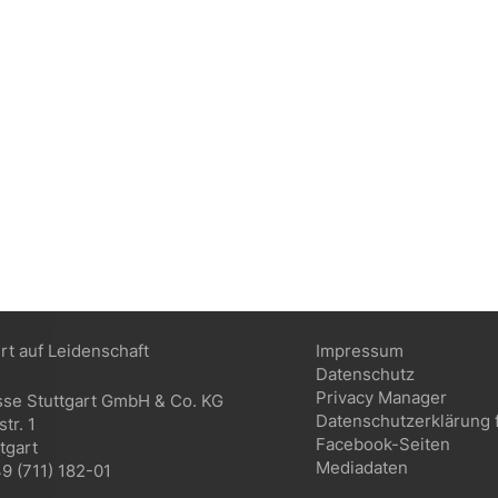
ert auf Leidenschaft
Impressum
Datenschutz
Privacy Manager
sse Stuttgart GmbH & Co. KG
Datenschutzerklärung 
tr. 1
Facebook-Seiten
tgart
Mediadaten
9 (711) 182-01