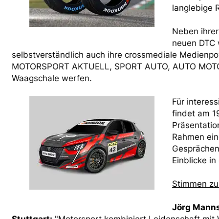
langlebige
Neben ihrer
neuen DTC w
selbstverständlich auch ihre crossmediale Medienp
MOTORSPORT AKTUELL, SPORT AUTO, AUTO MOTOR UN
Waagschale werfen.
Für interes
findet am 1
Präsentatio
Rahmen eine
Gesprächen 
Einblicke i
Stimmen zu
Jörg Manns