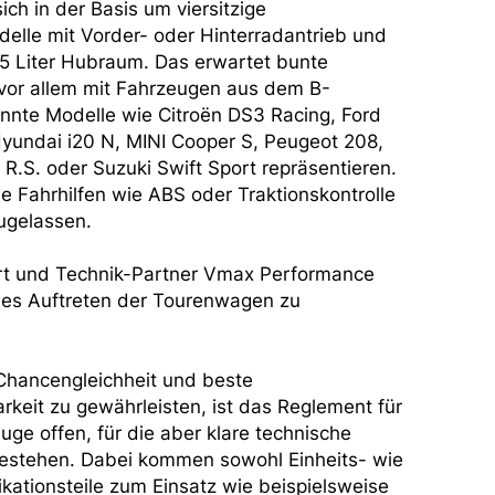
ich in der Basis um viersitzige
lle mit Vorder- oder Hinterradantrieb und
5 Liter Hubraum. Das erwartet bunte
 vor allem mit Fahrzeugen aus dem B-
nte Modelle wie Citroën DS3 Racing, Ford
Hyundai i20 N, MINI Cooper S, Peugeot 208,
 R.S. oder Suzuki Swift Sport repräsentieren.
he Fahrhilfen wie ABS oder Traktionskontrolle
zugelassen.
t und Technik-Partner Vmax Performance
ahes Auftreten der Tourenwagen zu
Chancengleichheit und beste
arkeit zu gewährleisten, ist das Reglement für
uge offen, für die aber klare technische
estehen. Dabei kommen sowohl Einheits- wie
ikationsteile zum Einsatz wie beispielsweise