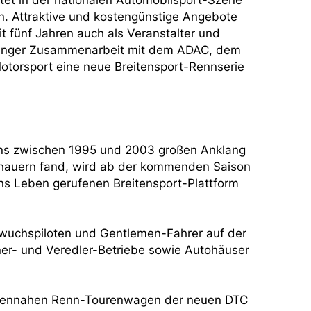
stet in der nationalen Automobilsport-Szene
in. Attraktive und kostengünstige Angebote
t fünf Jahren auch als Veranstalter und
in enger Zusammenarbeit mit dem ADAC, dem
torsport eine neue Breitensport-Rennserie
ens zwischen 1995 und 2003 großen Anklang
schauern fand, wird ab der kommenden Saison
ins Leben gerufenen Breitensport-Plattform
chwuchspiloten und Gentlemen-Fahrer auf der
ner- und Veredler-Betriebe sowie Autohäuser
riennahen Renn-Tourenwagen der neuen DTC