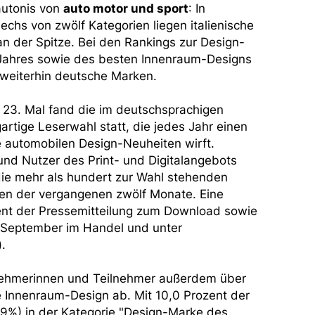
autonis von
auto motor und sport
: In
echs von zwölf Kategorien liegen italienische
n der Spitze. Bei den Rankings zur Design-
Jahres sowie des besten Innenraum-Designs
weiterhin deutsche Marken.
 23. Mal fand die im deutschsprachigen
artige Leserwahl statt, die jedes Jahr einen
ie automobilen Design-Neuheiten wirft.
nd Nutzer des Print- und Digitalangebots
die mehr als hundert zur Wahl stehenden
en der vergangenen zwölf Monate. Eine
ent der Pressemitteilung zum Download sowie
. September im Handel und unter
).
nehmerinnen und Teilnehmer außerdem über
 Innenraum-Design ab. Mit 10,0 Prozent der
%) in der Kategorie "Design-Marke des