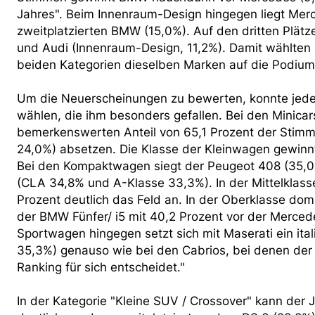
Jahres". Beim Innenraum-Design hingegen liegt Merc
zweitplatzierten BMW (15,0%). Auf den dritten Plät
und Audi (Innenraum-Design, 11,2%). Damit wählten 
beiden Kategorien dieselben Marken auf die Podiums
Um die Neuerscheinungen zu bewerten, konnte jeder 
wählen, die ihm besonders gefallen. Bei den Minica
bemerkenswerten Anteil von 65,1 Prozent der Stimme
24,0%) absetzen. Die Klasse der Kleinwagen gewinnt
Bei den Kompaktwagen siegt der Peugeot 408 (35,0
(CLA 34,8% und A-Klasse 33,3%). In der Mittelklasse
Prozent deutlich das Feld an. In der Oberklasse dom
der BMW Fünfer/ i5 mit 40,2 Prozent vor der Merced
Sportwagen hingegen setzt sich mit Maserati ein ita
35,3%) genauso wie bei den Cabrios, bei denen der 
Ranking für sich entscheidet."
In der Kategorie "Kleine SUV / Crossover" kann der