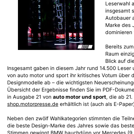
Leserwahl 
insgesamt s
Autobauer a
Marke des 
dominieren 
Bereits zum
Raum einzig
Blick auf d
Insgesamt gaben in diesem Jahr rund 14.500 Leser u
von auto motor und sport ihr kritisches Votum über 
Designmodelle ab – die wichtigsten Neuerscheinung
Übersicht der Ergebnisse finden Sie im PDF-Dokum
in Ausgabe 21 von
auto motor und sport
, die ab 21
shop.motorpresse.de
erhältlich ist (auch als E-Paper
Neben den zwölf Wahlkategorien stimmten die Teil
die beste Design-Marke des Jahres sowie das beste
Stimmen gewinnt BMW hauchdünn vor Mercedes (9,9