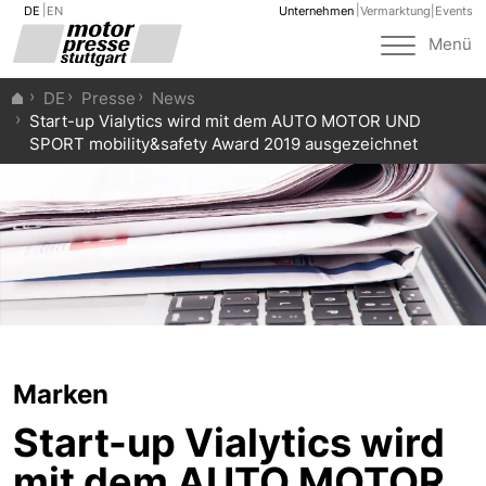
DE
EN
Unternehmen
Vermarktung
|
Events
Toggle
Menü
navigat
DE
Presse
News
Start-up Vialytics wird mit dem AUTO MOTOR UND
SPORT mobility&safety Award 2019 ausgezeichnet
Marken
Start-up Vialytics wird
mit dem AUTO MOTOR