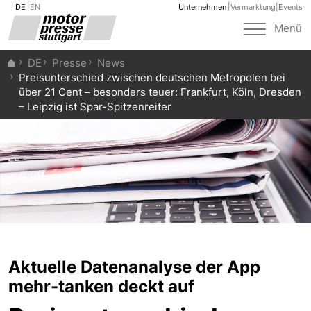
DE
EN
Unternehmen
Vermarktung
|
Events
Toggle
Menü
navigat
DE
Presse
News
Preisunterschied zwischen deutschen Metropolen bei
über 21 Cent – besonders teuer: Frankfurt, Köln, Dresden
– Leipzig ist Spar-Spitzenreiter
Aktuelle Datenanalyse der App
mehr-tanken deckt auf