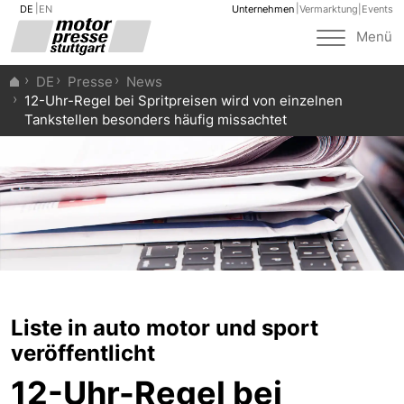
DE
EN
Unternehmen
Vermarktung
|
Events
Toggle
Menü
navigat
DE
Presse
News
12-Uhr-Regel bei Spritpreisen wird von einzelnen
Tankstellen besonders häufig missachtet
Liste in auto motor und sport
veröffentlicht
12-Uhr-Regel bei