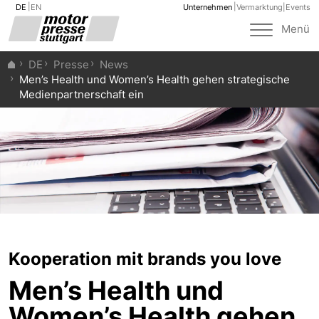
DE
EN
Unternehmen
Vermarktung
|
Events
Toggle
Menü
navigat
DE
Presse
News
Men’s Health und Women’s Health gehen strategische
Medienpartnerschaft ein
Kooperation mit brands you love
Men’s Health und
Women’s Health gehen