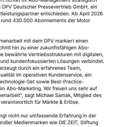
art richtet ihr Abo-Management strategisch
en DPV Deutscher Pressevertrieb GmbH, ein
leistungspartner entschieden. Ab April 2026
 rund 430.000 Abonnements der Motor
menarbeit mit dem DPV markiert einen
chritt hin zu einer zukunftsfähigen Abo-
ie bewährte Vertriebsstrukturen mit digitalen,
 und kundenfokussierten Lösungen verbindet.
rzeugt durch ein erfahrenes Team,
alität im operativen Kundenservice, ein
chnologie-Set sowie Best-Practice-
m Abo-Marketing. Wir freuen uns sehr auf
narbeit", sagt Michael Samak, Mitglied des
verantwortlich für Märkte & Erlöse.
ngt nicht nur umfassende Erfahrung in der
roßer Medienmarken wie DIE ZEIT, Stiftung