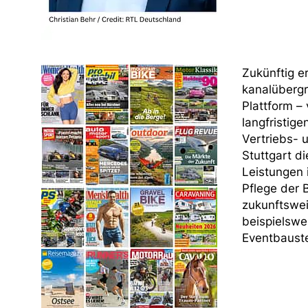
Zukünftig 
kanalübergre
Plattform –
langfristig
Vertriebs- 
Stuttgart d
Leistungen
Pflege der
zukunftswe
beispielswe
Eventbauste