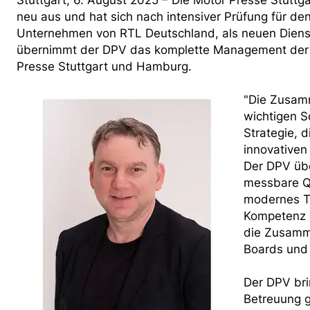
Stuttgart, 6. August 2025 – Die Motor Presse Stuttg
neu aus und hat sich nach intensiver Prüfung für d
Unternehmen von RTL Deutschland, als neuen Dienst
übernimmt der DPV das komplette Management der
Presse Stuttgart und Hamburg.
"Die Zusam
wichtigen S
Strategie, d
innovativen
Der DPV übe
messbare Qu
modernes Te
Kompetenz i
die Zusamme
Boards und 
Der DPV bri
Betreuung g