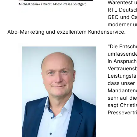
Warentest u
RTL Deutsch
GEO und Cap
moderner un
Abo-Marketing und exzellentem Kundenservice.
"Die Entsch
umfassende
in Anspruch
Vertrauensb
Leistungsfäh
dass unser 
Mandantenge
sehr auf di
sagt Christ
Pressevertr