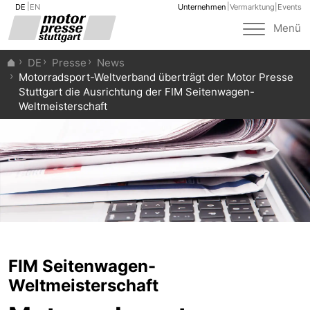
DE
EN
Unternehmen
Vermarktung
|
Events
Toggle
Menü
navigat
DE
Presse
News
Motorradsport-Weltverband überträgt der Motor Presse
Stuttgart die Ausrichtung der FIM Seitenwagen-
Weltmeisterschaft
FIM Seitenwagen-
Weltmeisterschaft