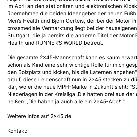
im April an den stationären und elektronischen Kioske
übernehmen die beiden Ideengeber der neuen Fußbal
Men’s Health und Björn Gerteis, der bei der Motor Pre
crossmediale Vermarktung liegt bei der hauseigene
Stuttgart, die ja bereits die anderen Titel der Mot
Health und RUNNER’S WORLD betreut.
Die gesamte 2x45-Mannschaft kann es kaum erwarten
schon als Kind eine sehr wichtige Rolle für mich gespi
den Bolzplatz und kicken, bis die Laternen angehen", 
drauf, diese Leidenschaft nun in 2x45 stecken zu d
klar, wo er die neue MPH-Marke in Zukunft sieht: 
Niederlagen in der Kreisliga ‚Die hatten drei aus de
heißen: ,Die haben ja auch alle ein 2x45-Abo!‘ "
Weitere Infos auf 2x45.de
Kontakt: