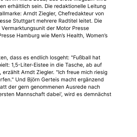
n erhältlich sein. Die redaktionelle Leitung
lmarke: Arndt Ziegler, Chefredakteur von
sse Stuttgart mehrere Radtitel leitet. Die
n Vermarktungsunit der Motor Presse
or Presse Hamburg wie Men’s Health, Women’s
, dass es endlich losgeht: "Fußball hat
elt: 1,5-Liter-Eistee in die Tasche, ab auf
erzählt Arndt Ziegler. "Ich freue mich riesig
ürfen." Und Björn Gerteis macht ergänzend
"Statt der gern genommenen Ausrede nach
r ersten Mannschaft dabei‘, wird es demnächst