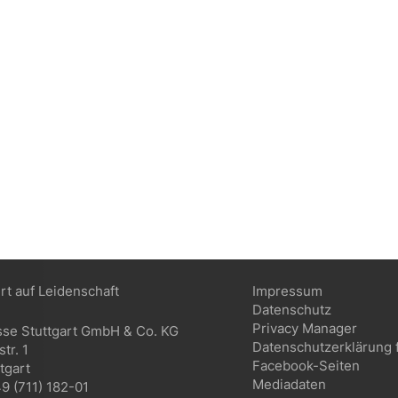
ert auf Leidenschaft
Impressum
Datenschutz
Privacy Manager
sse Stuttgart GmbH & Co. KG
Datenschutzerklärung 
tr. 1
Facebook-Seiten
tgart
Mediadaten
9 (711) 182-01