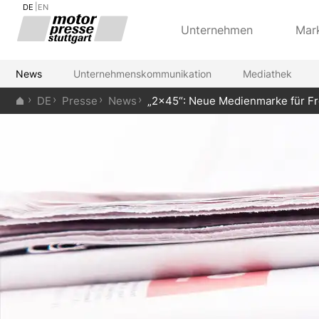
DE
EN
Unternehmen
Mar
News
Unternehmenskommunikation
Mediathek
DE
Presse
News
„2x45“: Neue Medienmarke für Fre