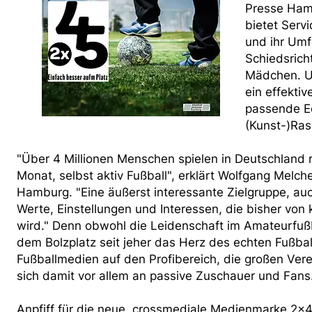
Presse Hamb
bietet Servi
und ihr Umfe
Schiedsrich
Mädchen. Un
ein effektiv
passende Eq
(Kunst-)Ra
"Über 4 Millionen Menschen spielen in Deutschland
Monat, selbst aktiv Fußball", erklärt Wolfgang Melc
Hamburg. "Eine äußerst interessante Zielgruppe, auc
Werte, Einstellungen und Interessen, die bisher v
wird." Denn obwohl die Leidenschaft im Amateurfußb
dem Bolzplatz seit jeher das Herz des echten Fußball
Fußballmedien auf den Profibereich, die großen Ver
sich damit vor allem an passive Zuschauer und Fans
Anpfiff für die neue, crossmediale Medienmarke 2x4