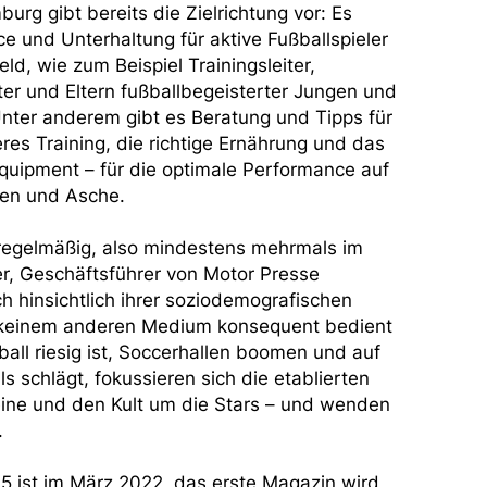
urg gibt bereits die Zielrichtung vor: Es
ce und Unterhaltung für aktive Fußballspieler
ld, wie zum Beispiel Trainingsleiter,
ter und Eltern fußballbegeisterter Jungen und
ter anderem gibt es Beratung und Tipps für
eres Training, die richtige Ernährung und das
uipment – für die optimale Performance auf
sen und Asche.
 regelmäßig, also mindestens mehrmals im
her, Geschäftsführer von Motor Presse
h hinsichtlich ihrer soziodemografischen
on keinem anderen Medium konsequent bedient
all riesig ist, Soccerhallen boomen und auf
s schlägt, fokussieren sich die etablierten
eine und den Kult um die Stars – und wenden
.
5 ist im März 2022, das erste Magazin wird