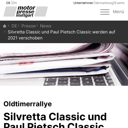
DE
EN
Unternehmen
Vermarktung
|
Events
Toggle
Menü
navigat
DE
Presse
News
Silvretta Classic und Paul Pietsch Classic werden auf
2021 verschoben
Oldtimerrallye
Silvretta Classic und
Paul Pietsch Classic