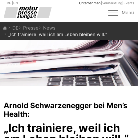
DE
EN
Unternehmen
Vermarktung
|
Events
Toggle
Menü
navigat
DE
Presse
News
„Ich trainiere, weil ich am Leben bleiben will.“
Arnold Schwarzenegger bei Men’s
Health:
„Ich trainiere, weil ich