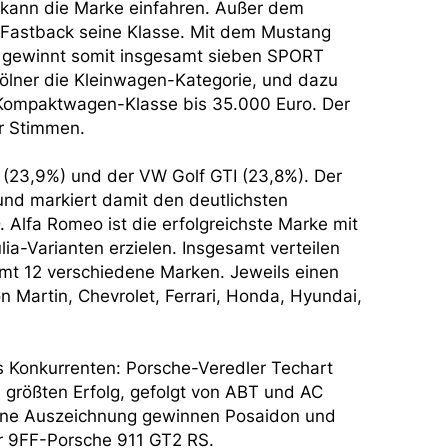
 kann die Marke einfahren. Außer dem
Fastback seine Klasse. Mit dem Mustang
nd gewinnt somit insgesamt sieben SPORT
ölner die Kleinwagen-Kategorie, und dazu
 Kompaktwagen-Klasse bis 35.000 Euro. Der
er Stimmen.
 (23,9%) und der VW Golf GTI (23,8%). Der
und markiert damit den deutlichsten
lfa Romeo ist die erfolgreichste Marke mit
lia-Varianten erzielen. Insgesamt verteilen
mt 12 verschiedene Marken. Jeweils einen
Martin, Chevrolet, Ferrari, Honda, Hyundai,
hs Konkurrenten: Porsche-Veredler Techart
größten Erfolg, gefolgt von ABT und AC
 eine Auszeichnung gewinnen Posaidon und
r 9FF-Porsche 911 GT2 RS.