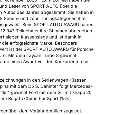
16. November 2020 – Zum 28. Mal haben die
 und Leser von SPORT AUTO über die
en Autos des Jahres abgestimmt. Sie haben in
8 Serien- und zehn Tuningkategorien ihre
ausgewählt. Beim SPORT AUTO AWARD haben
 12.947 Teilnehmer ihre Stimmen abgegeben.
ert sieben Klassensiege und ist damit in
 die erfolgreichste Marke. Besonders
ert ist der SPORT AUTO AWARD für Porsche
uro: Mit dem Taycan Turbo S gewinnt
roauto einen Award vor den Konkurrenten mit
szeichnungen in den Serienwagen-Klassen.
Alpina mit dem D5 S. Dahinter folgt Mercedes-
tler" gewinnt Ford mit dem GT mit knapp 20
em Bugatti Chiron Pur Sport (15%).
genüber dem Vorjahr deutlich zugelegt.